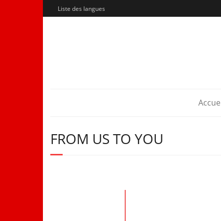
Liste des langues
Accuei
FROM US TO YOU