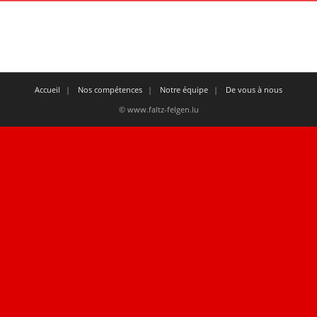
Accueil
Nos compétences
Notre équipe
De vous à nous
© www.faltz-felgen.lu