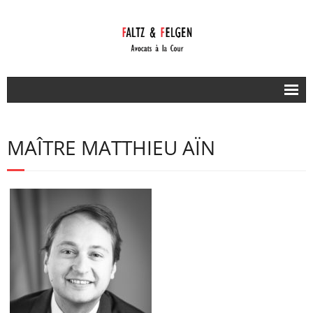
Accueil
MAÎTRE MATTHIEU AÏN
Nos compétences
Notre équipe
- Etude Faltz & Felgen
- Family Office / Domiciliation
De vous à nous