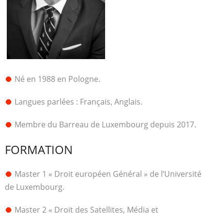
Né en 1988 en Pologne.
Langues parlées : Français, Anglais.
Membre du Barreau de Luxembourg depuis 2017.
FORMATION
Master 1 « Droit européen Général » de l’Université
de Luxembourg.
Master 2 « Droit des Satellites, Média et